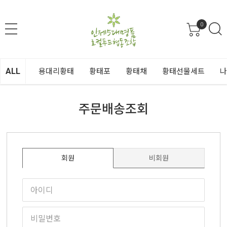
0
ALL
용대리황태
황태포
황태채
황태선물세트
나
주문배송조회
회원
비회원