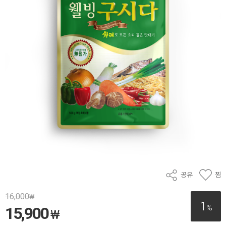
공유
찜
16,000
₩
1
%
15,900
₩