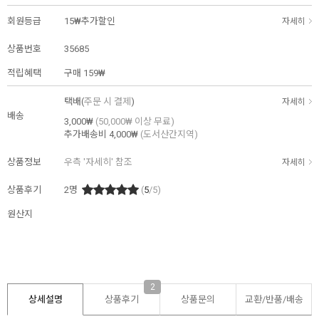
회원등급
15₩추가할인
자세히
상품번호
35685
적립혜택
구매
159₩
택배(
주문 시 결제
)
자세히
배송
3,000₩
(50,000₩ 이상 무료)
추가배송비
4,000₩
(도서산간지역)
상품정보
우측 '자세히' 참조
자세히
상품후기
2
명
(
5
/5)
원산지
2
상세설명
상품후기
상품문의
교환/반품/
배송