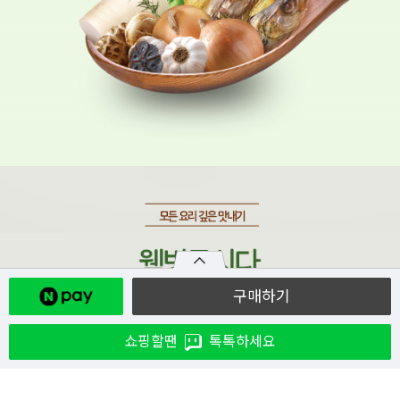
구매하기
쇼핑할땐
톡톡하세요